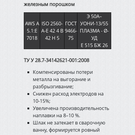
железным порошком
Штукатурно-малярный
инструмент
Э 50А–
AWS A
ISO 2560-
ГОСТ
УОНИ-13/55
5.1:E
А-E 42 4 В
9466-
ПЛАЗМА - Ø-
Инженерная сантехника,
отопление и канализация
7018
42 Н 5
75
УД
Е 515 БЖ 26
Электрика и освещение
ТУ У 28.7-34142621-001:2008
Компенсированы потери
Строительно-садовый
металла на выгорание и
инвентарь
разбрызгивание;
Снижен расход электродов на
Электроинструмент
10-15%;
Увеличена производительность
наплавки на 8–10 %.
Измерительный и ручной
Шлак не затекает в сварочную
инструмент
ванну, формируется ровный