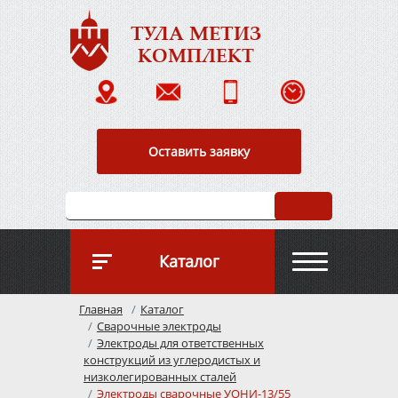
ТУЛА МЕТИЗ
КОМПЛЕКТ
Оставить заявку
Каталог
Главная
Каталог
О к
Сварочные электроды
Электроды для ответственных
конструкций из углеродистых и
низколегированных сталей
Опл
Электроды сварочные УОНИ-13/55