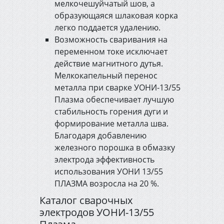
мелкочешуйчатый шов, а
Сварочное оборудование
образующаяся шлаковая корка
легко поддается удалению.
Возможность сваривания на
Автоматические ворота и
переменном токе исключает
видеонаблюдение
действие магнитного дутья.
Мелкокапельный перенос
Спецодежда и средства
металла при сварке УОНИ-13/55
защиты
Плазма обеспечивает лучшую
стабильность горения дуги и
формирование металла шва.
Импортный канат Usha
Благодаря добавлению
Martin
железного порошка в обмазку
электрода эффективность
использования УОНИ 13/55
ПЛАЗМА возросла на 20 %.
Каталог сварочных
электродов УОНИ-13/55