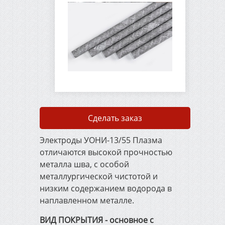
Проволока стальная ГОСТ
3282-74
Сварочные электроды
Сварочная проволока
ГОСТ 2246-70
Сделать заказ
Электроды УОНИ-13/55 Плазма
Упаковочная
металлическая лента
отличаются высокой прочностью
металла шва, с особой
металлургической чистотой и
Металлорежущий и
низким содержанием водорода в
деревообрабатывающий
наплавленном металле.
инструмент
ВИД ПОКРЫТИЯ - основное с