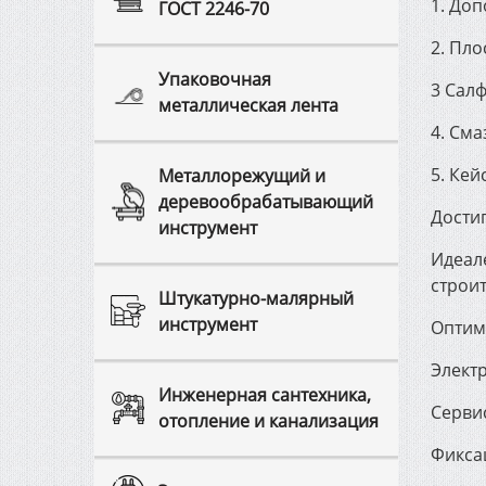
1. Доп
ГОСТ 2246-70
2. Пло
Упаковочная
3 Салф
металлическая лента
4. Сма
5. Кей
Металлорежущий и
деревообрабатывающий
Достиг
инструмент
Идеал
строи
Штукатурно-малярный
инструмент
Оптим
Элект
Инженерная сантехника,
Серви
отопление и канализация
Фикса