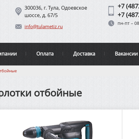
+7 (487
300036, г. Тула, Одоевское
+7 (487
шоссе, д. 67/5
пн-пт – 08
info@tulametiz.ru
мпании
Оплата
Доставка
Вакансии
отбойные
олотки отбойные