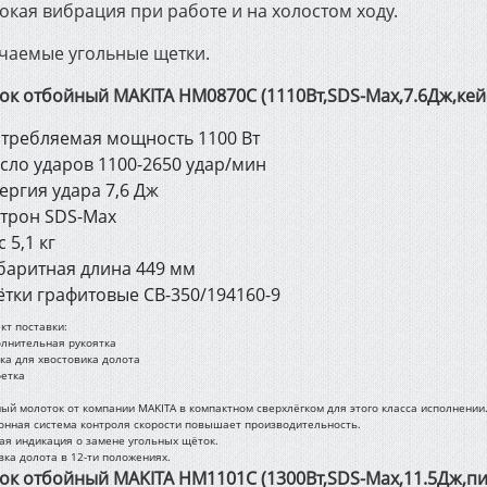
окая вибрация при работе и на холостом ходу.
чаемые угольные щетки.
ок отбойный MAKITA HM0870C (1110Вт,SDS-Max,7.6Дж,кей
требляемая мощность 1100 Вт
сло ударов 1100-2650 удар/мин
ергия удара 7,6 Дж
трон SDS-Max
с 5,1 кг
баритная длина 449 мм
тки графитовые СВ-350/194160-9
кт поставки:
олнительная рукоятка
зка для хвостовика долота
фетка
ый молоток от компании MAKITA в компактном сверхлёгком для этого класса исполнении
онная система контроля скорости повышает производительность.
ая индикация о замене угольных щёток.
вка долота в 12-ти положениях.
ок отбойный MAKITA HM1101C (1300Вт,SDS-Max,11.5Дж,пи