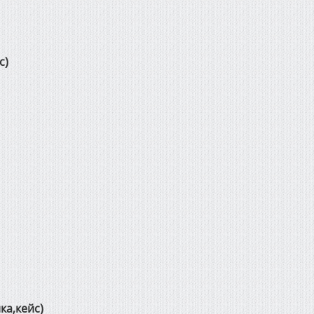
с)
.
ка,кейс)