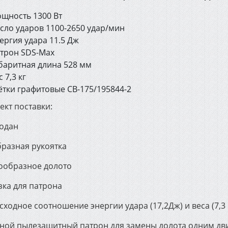
щность 1300 Вт
сло ударов 1100-2650 удар/мин
ергия удара 11.5 Дж
трон SDS-Max
баритная длина 528 мм
с 7,3 кг
тки графитовые СВ-175/195844-2
ект поставки:
модан
бразная рукоятка
кообразное долото
зка для патрона
ходное соотношение энергии удара (17,2Дж) и веса (7,3
ной пылезащитный патрон для замены долота одним дв