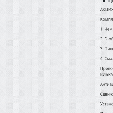
Щё
АКЦИЯ
Компл
1. Че
2. D-о
3. Пи
4. Сма
Превос
ВИБРА
Антив
Сдвиж
Устано