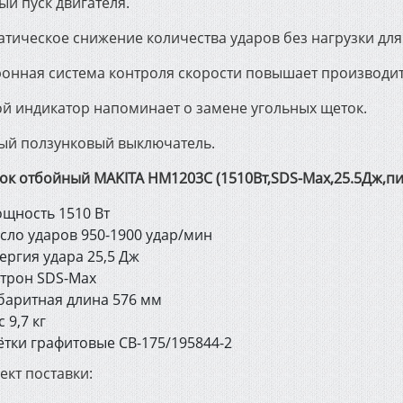
й пуск двигателя.
атическое снижение количества ударов без нагрузки дл
ронная система контроля скорости повышает производит
ой индикатор напоминает о замене угольных щеток.
ый ползунковый выключатель.
ок отбойный MAKITA HM1203C (1510Вт,SDS-Max,25.5Дж,пи
щность 1510 Вт
сло ударов 950-1900 удар/мин
ергия удара 25,5 Дж
трон SDS-Max
баритная длина 576 мм
с 9,7 кг
тки графитовые СВ-175/195844-2
ект поставки: