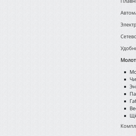
Плавны
Автом
Элект
Сетев
Удобн
Молот
Мо
Чи
Эн
Па
Га
Ве
Щё
Компл