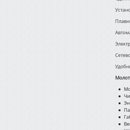
Устано
Плавны
Автом
Элект
Сетев
Удобн
Молото
Мо
Чи
Эн
Па
Га
Ве