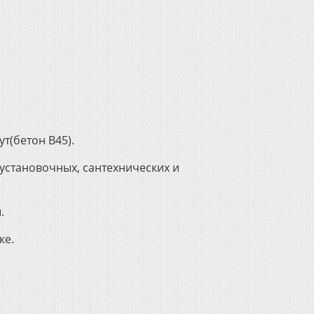
т(бетон В45).
установочных, сантехнических и
.
ке.