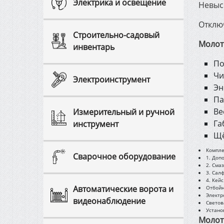
Электрика и освещение
Невыс
Отклю
Строительно-садовый
Молот
инвентарь
По
Чи
Электроинструмент
Эн
Па
Ве
Измерительный и ручной
Га
инструмент
Щё
Компле
Сварочное оборудование
1. Доп
2. Сма
3. Сал
4. Кейс
Автоматические ворота и
Отбойн
Электр
видеонаблюдение
Светов
Устано
Молот