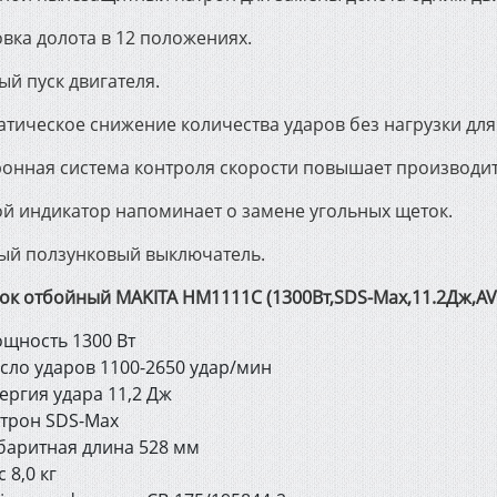
вка долота в 12 положениях.
й пуск двигателя.
атическое снижение количества ударов без нагрузки дл
ронная система контроля скорости повышает производит
ой индикатор напоминает о замене угольных щеток.
ый ползунковый выключатель.
к отбойный MAKITA HM1111C (1300Вт,SDS-Max,11.2Дж,AVT
щность 1300 Вт
сло ударов 1100-2650 удар/мин
ергия удара 11,2 Дж
трон SDS-Max
баритная длина 528 мм
с 8,0 кг