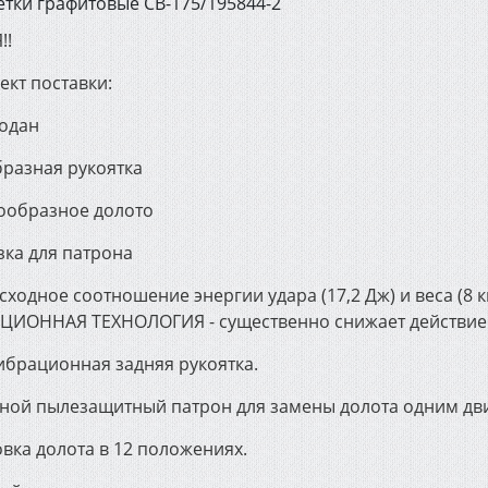
тки графитовые СВ-175/195844-2
!!
ект поставки:
модан
бразная рукоятка
кообразное долото
зка для патрона
ходное соотношение энергии удара (17,2 Дж) и веса (8
ЦИОННАЯ ТЕХНОЛОГИЯ - существенно снижает действие 
ибрационная задняя рукоятка.
ной пылезащитный патрон для замены долота одним дв
вка долота в 12 положениях.