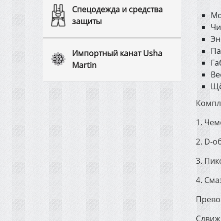
Спецодежда и средства
Мо
защиты
Чи
Эн
Па
Импортный канат Usha
Га
Martin
Ве
Щё
Компл
1. Че
2. D-о
3. Пи
4. Сма
Превос
Сдвиж