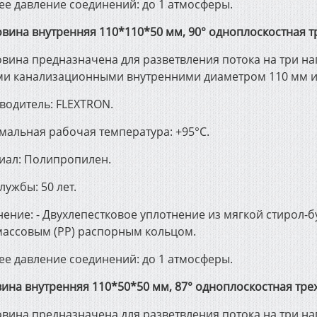
ее давление соединений: до 1 атмосферы.
овина внутренняя 110*110*50 мм, 90° одноплоскостная 
вина предназначена для разветвления потока на три на
ми канализационными внутренними диаметром 110 мм и и
водитель: FLEXTRON.
мальная рабочая температура: +95°С.
иал: Полипропилен.
лужбы: 50 лет.
ение: - Двухлепестковое уплотнение из мягкой стирол-б
массовым (РР) распорным кольцом.
ее давление соединений: до 1 атмосферы.
вина внутренняя 110*50*50 мм, 87° одноплоскостная тре
вина предназначена для разветвления потока на три на