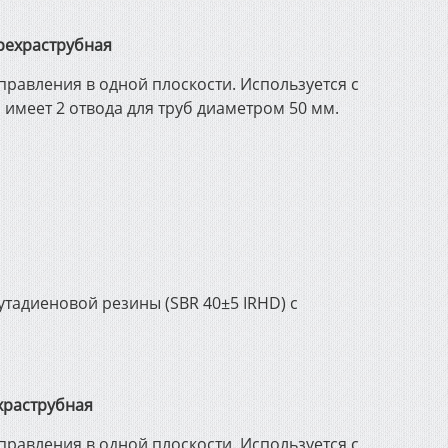
трехраструбная
правления в одной плоскости. Используется с
меет 2 отвода для труб диаметром 50 мм.
утадиеновой резины (SBR 40±5 IRHD) с
храструбная
правления в одной плоскости. Используется с