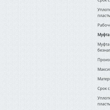
Срок с
Уплотн
пласт
Рабоч
Муфта
Муфта
безна
Произ
Макси
Матер
Срок с
Уплотн
пласт