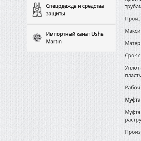
Спецодежда и средства
труба
защиты
Произ
Макси
Импортный канат Usha
Martin
Матер
Срок с
Уплотн
пласт
Рабоч
Муфта
Муфта
растр
Произ