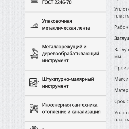
ГОСТ 2246-70
Уплотн
пласт
Упаковочная
Рабоч
металлическая лента
Заглу
Металлорежущий и
Заглу
деревообрабатывающий
мм.
инструмент
Произ
Макси
Штукатурно-малярный
инструмент
Матер
Срок с
Инженерная сантехника,
отопление и канализация
Уплотн
пласт