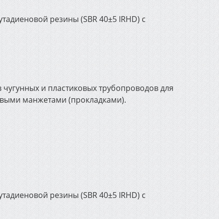
утадиеновой резины (SBR 40±5 IRHD) с
 чугунных и пластиковых трубопроводов для
овыми манжетами (прокладками).
утадиеновой резины (SBR 40±5 IRHD) с