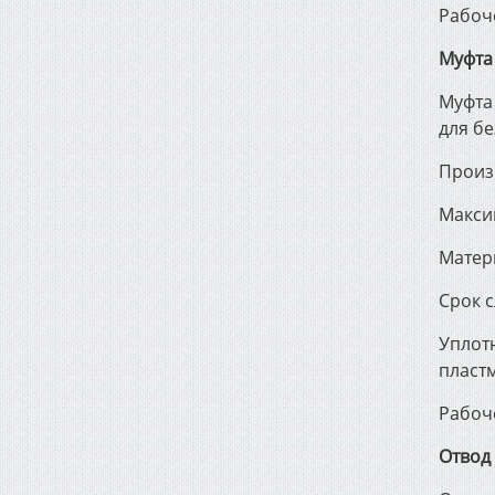
Рабоч
Муфта
Муфта
для б
Произ
Макси
Матер
Срок с
Уплотн
пласт
Рабоч
Отвод