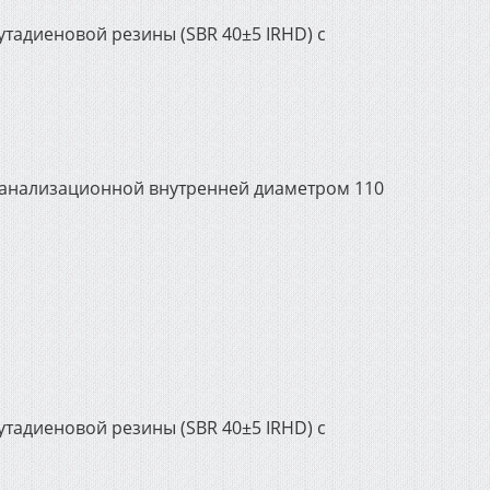
утадиеновой резины (SBR 40±5 IRHD) с
 канализационной внутренней диаметром 110
утадиеновой резины (SBR 40±5 IRHD) с