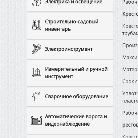
Электрика и освещение
Рабоч
Крест
Строительно-садовый
Кресто
инвентарь
труба
Произ
Электроинструмент
Макси
Измерительный и ручной
Матер
инструмент
Срок с
Уплотн
Сварочное оборудование
пласт
Рабоч
Автоматические ворота и
видеонаблюдение
ресто
Кресто