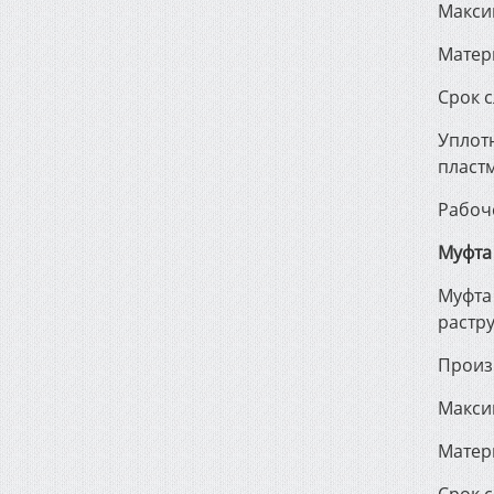
Макси
Матер
Срок с
Уплотн
пласт
Рабоч
Муфта
Муфта
растр
Произ
Макси
Матер