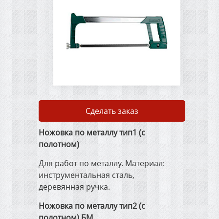
Проволока стальная ГОСТ
3282-74
Сварочные электроды
Сварочная проволока
ГОСТ 2246-70
Сделать заказ
Упаковочная
металлическая лента
Ножовка по металлу тип1 (с
полотном)
Металлорежущий и
Для работ по металлу. Материал:
деревообрабатывающий
инструментальная сталь,
инструмент
деревянная ручка.
Ножовка по металлу тип2 (с
Штукатурно-малярный
полотном) БМ