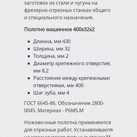
заготовок из стали и чугуна на
фрезерно-отрезных станках общего
Автоматические ворота и
и специального назначения.
видеонаблюдение
Полотно машинное 400х32х2
Длинна, мм 430
Спецодежда и средства
защиты
Ширина, мм 32
Толщина, мм 2
Диаметр крепежного отверстия,
Импортный канат Usha
мм 8,2
Martin
Расстояние между крепежными
отверстиями, мм 400
Шаг зуба, мм 4
ГОСТ 6645-86. Обозначение 2800-
0045. Материал - Р6М5.M
Ножовочные полотна применяются
для отрезных работ. Устанавливаютя