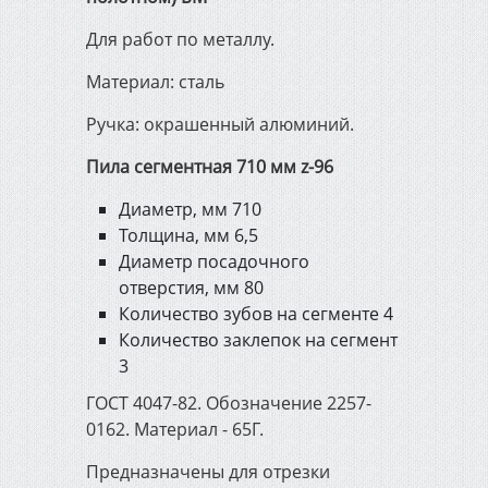
инструмент
Для работ по металлу.
Инженерная сантехника,
Материал: сталь
отопление и канализация
Ручка: окрашенный алюминий.
Электрика и освещение
Пила сегментная 710 мм z-96
Диаметр, мм 710
Строительно-садовый
Толщина, мм 6,5
инвентарь
Диаметр посадочного
отверстия, мм 80
Количество зубов на сегменте 4
Электроинструмент
Количество заклепок на сегмент
3
Измерительный и ручной
ГОСТ 4047-82. Обозначение 2257-
инструмент
0162. Материал - 65Г.
Предназначены для отрезки
Сварочное оборудование