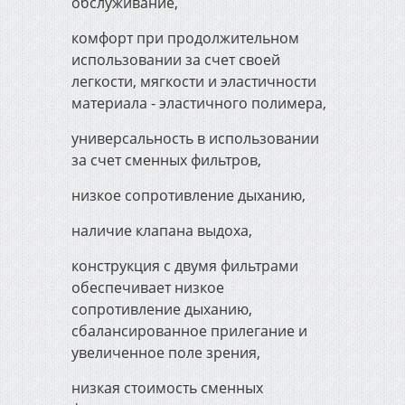
обслуживание,
Автоматические ворота и
видеонаблюдение
комфорт при продолжительном
использовании за счет своей
легкости, мягкости и эластичности
Спецодежда и средства
материала - эластичного полимера,
защиты
универсальность в использовании
за счет сменных фильтров,
Импортный канат Usha
Martin
низкое сопротивление дыханию,
наличие клапана выдоха,
конструкция с двумя фильтрами
обеспечивает низкое
сопротивление дыханию,
сбалансированное прилегание и
увеличенное поле зрения,
низкая стоимость сменных