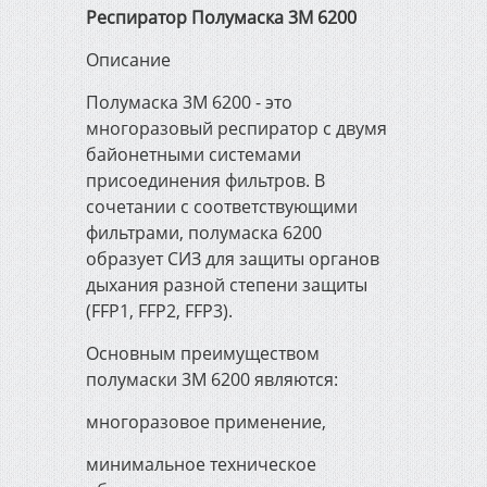
Респиратор Полумаска 3М 6200
Инженерная сантехника,
отопление и канализация
Описание
Полумаска 3М 6200 - это
Электрика и освещение
многоразовый респиратор с двумя
байонетными системами
присоединения фильтров. В
Строительно-садовый
сочетании с соответствующими
инвентарь
фильтрами, полумаска 6200
образует СИЗ для защиты органов
Электроинструмент
дыхания разной степени защиты
(FFP1, FFP2, FFP3).
Измерительный и ручной
Основным преимуществом
инструмент
полумаски 3М 6200 являются:
многоразовое применение,
Сварочное оборудование
минимальное техническое