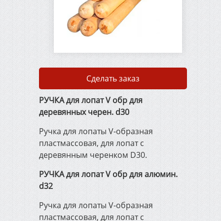
Сварочные электроды
Сварочная проволока
ГОСТ 2246-70
Сделать заказ
РУЧКА для лопат V обр для
Упаковочная
металлическая лента
деревянных черен. d30
Ручка для лопаты V-образная
Металлорежущий и
пластмассовая, для лопат с
деревообрабатывающий
деревянным черенком D30.
инструмент
РУЧКА для лопат V обр для алюмин.
d32
Штукатурно-малярный
инструмент
Ручка для лопаты V-образная
пластмассовая, для лопат с