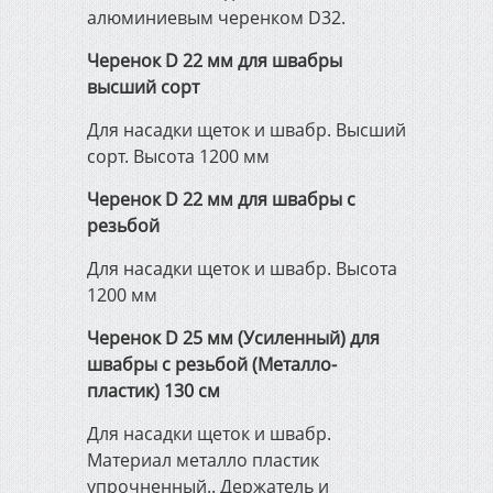
алюминиевым черенком D32.
Инженерная сантехника,
отопление и канализация
Черенок D 22 мм для швабры
высший сорт
Электрика и освещение
Для насадки щеток и швабр. Высший
сорт. Высота 1200 мм
Строительно-садовый
Черенок D 22 мм для швабры с
инвентарь
резьбой
Для насадки щеток и швабр. Высота
Электроинструмент
1200 мм
Черенок D 25 мм (Усиленный) для
Измерительный и ручной
швабры с резьбой (Металло-
инструмент
пластик) 130 см
Для насадки щеток и швабр.
Сварочное оборудование
Материал металло пластик
упрочненный.. Держатель и