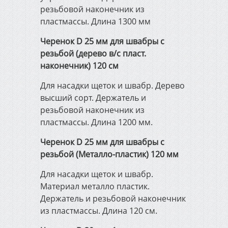
Автоматические ворота и
резьбовой наконечник из
видеонаблюдение
пластмассы. Длина 1300 мм
Черенок D 25 мм для швабры с
Спецодежда и средства
резьбой (дерево в/с пласт.
защиты
наконечник) 120 см
Для насадки щеток и швабр. Дерево
Импортный канат Usha
высший сорт. Держатель и
Martin
резьбовой наконечник из
пластмассы. Длина 1200 мм.
Черенок D 25 мм для швабры с
резьбой (Металло-пластик) 120 мм
Для насадки щеток и швабр.
Материал металло пластик.
Держатель и резьбовой наконечник
из пластмассы. Длина 120 см.