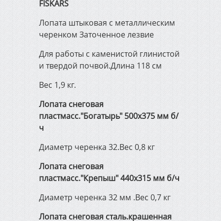
FISKARS
Инженерная сантехника,
Лопата штыковая с металлическим
отопление и канализация
черенком Заточенное лезвие
Для работы с каменистой глинистой
Электрика и освещение
и твердой почвой.Длина 118 см
Вес 1,9 кг.
Строительно-садовый
инвентарь
Лопата снеговая
пластмасc."Богатырь" 500х375 мм б/
Электроинструмент
ч
Диаметр черенка 32.Вес 0,8 кг
Измерительный и ручной
Лопата снеговая
инструмент
пластмасc."Крепыш" 440х315 мм б/ч
Диаметр черенка 32 мм .Вес 0,7 кг
Сварочное оборудование
Лопата снеговая сталь.крашенная