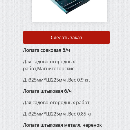
Сварочные электроды
Сварочная проволока
Сделать заказ
ГОСТ 2246-70
Лопата совковая б/ч
Упаковочная
Для садово-огородных
металлическая лента
работ,Магнитогорские
Дл325мм*Ш225мм .Вес 0,9 кг.
Металлорежущий и
деревообрабатывающий
Лопата штыковая б/ч
инструмент
Для садово-огородных работ
Дл325мм*Ш225мм .Вес 0,85 кг.
Штукатурно-малярный
инструмент
Лопата штыковая металл. черенок