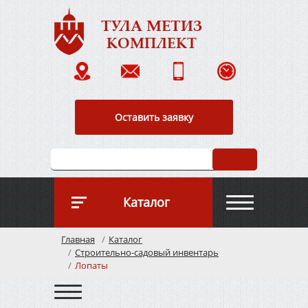
ТУЛА МЕТИЗ
КОМПЛЕКТ
Оставить заявку
Каталог
Главная
Каталог
О к
Строительно-садовый инвентарь
Лопаты
Опл