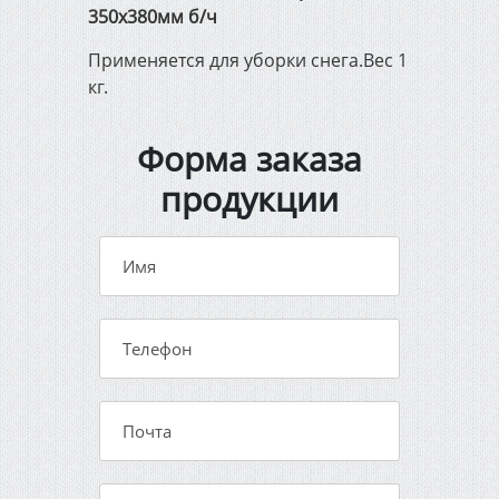
Автоматические ворота и
350х380мм б/ч
видеонаблюдение
Применяется для уборки снега.Вес 1
кг.
Спецодежда и средства
защиты
Форма заказа
продукции
Импортный канат Usha
Martin