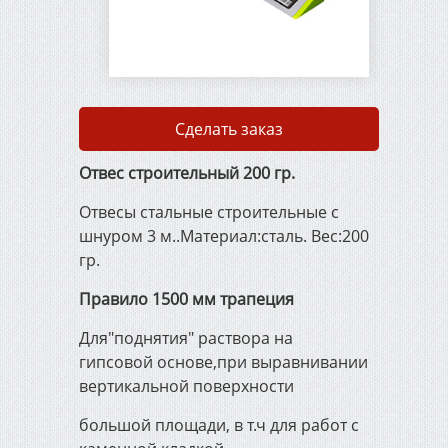
Сварочные электроды
Сварочная проволока
Сделать заказ
ГОСТ 2246-70
Отвес строительный 200 гр.
Упаковочная
Отвесы стальные строительные с
металлическая лента
шнуром 3 м..Материал:сталь. Вес:200
гр.
Металлорежущий и
Правило 1500 мм трапеция
деревообрабатывающий
инструмент
Для"поднятия" раствора на
гипсовой основе,при выравнивании
вертикальной поверхности
Штукатурно-малярный
инструмент
большой площади, в т.ч для работ с