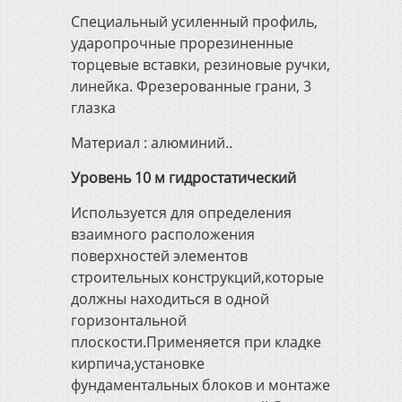
Автоматические ворота и
Специальный усиленный профиль,
видеонаблюдение
ударопрочные прорезиненные
торцевые вставки, резиновые ручки,
линейка. Фрезерованные грани, 3
Спецодежда и средства
защиты
глазка
Материал : алюминий..
Импортный канат Usha
Уровень 10 м гидростатический
Martin
Используется для определения
взаимного расположения
поверхностей элементов
строительных конструкций,которые
должны находиться в одной
горизонтальной
плоскости.Применяется при кладке
кирпича,установке
фундаментальных блоков и монтаже