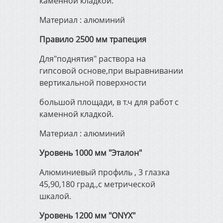
каменной кладкой.
Инженерная сантехника,
Материал : алюминий
отопление и канализация
Правило 2500 мм трапеция
Электрика и освещение
Для"поднятия" раствора на
гипсовой основе,при выравнивании
вертикальной поверхности
Строительно-садовый
инвентарь
большой площади, в т.ч для работ с
каменной кладкой.
Электроинструмент
Материал : алюминий
Уровень 1000 мм "Эталон"
Измерительный и ручной
инструмент
Алюминиевый профиль , 3 глазка
45,90,180 град.,с метрической
шкалой.
Сварочное оборудование
Уровень 1200 мм "ONYX"