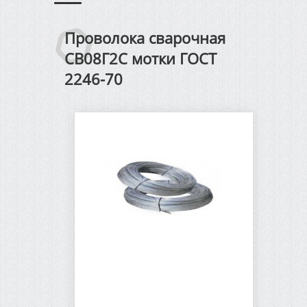
Проволока сварочная
Крепежные элементы
Дос
СВ08Г2С мотки ГОСТ
2246-70
Канаты стальные
Вак
Многопрядные канаты
Кон
Cтропы и такелажные
изделия
Сетка стальная
Абразивные материалы
Проволока стальная ГОСТ