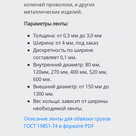
колючей проволоки, и других
металлических изделий.
Инженерная сантехника,
отопление и канализация
Параметры ленты:
Толщина: от 0,3 мм до 3,0 мм
Электрика и освещение
Ширина: от 4 мм, под заказ
Дискретность по ширине
составляет 0,1 мм.
Строительно-садовый
инвентарь
Внутренний диаметр: 80 мм,
120мм, 270 мм, 400 мм, 520 мм,
600 мм.
Электроинструмент
Внешний диаметр: от 150 мм до
1300 мм.
Вес кольца: зависит от ширины
Измерительный и ручной
необходимой ленты.
инструмент
Описание ленты для обвязки грузов
ГОСТ 19851-74 в формате PDF
Сварочное оборудование