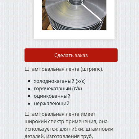
3282-74
Сварочные электроды
Сварочная проволока
ГОСТ 2246-70
Сделать заказ
Штамповальная лента (штрипс).
Упаковочная
металлическая лента
холоднокатаный (х/к)
горячекатаный (г/к)
Металлорежущий и
оцинкованный
деревообрабатывающий
нержавеющий
инструмент
Штамповальная лента имеет
широкий спектр применения, она
Штукатурно-малярный
используется: для гибки, штамповки
инструмент
деталей, изготовления труб,