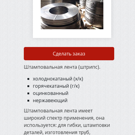
3282-74
Сварочные электроды
Сварочная проволока
ГОСТ 2246-70
Сделать заказ
Штамповальная лента (штрипс).
Упаковочная
металлическая лента
холоднокатаный (х/к)
горячекатаный (г/к)
Металлорежущий и
оцинкованный
деревообрабатывающий
нержавеющий
инструмент
Штамповальная лента имеет
широкий спектр применения, она
Штукатурно-малярный
используется: для гибки, штамповки
инструмент
деталей, изготовления труб,