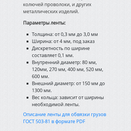
колючей проволоки, и других
металлических изделий.
Инженерная сантехника,
отопление и канализация
Параметры ленты:
Толщина: от 0,3 мм до 3,0 мм
Электрика и освещение
Ширина: от 4 мм, под заказ
Дискретность по ширине
составляет 0,1 мм.
Строительно-садовый
инвентарь
Внутренний диаметр: 80 мм,
120мм, 270 мм, 400 мм, 520 мм,
600 мм.
Электроинструмент
Внешний диаметр: от 150 мм до
1300 мм.
Вес кольца: зависит от ширины
Измерительный и ручной
необходимой ленты.
инструмент
Описание ленты для обвязки грузов
ГОСТ 503-81 в формате PDF
Сварочное оборудование